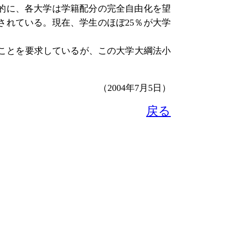
的に、各大学は学籍配分の完全自由化を望
されている。現在、学生のほぼ
25％が大学
ることを要求しているが、この大学大綱法小
（
200
4
年7月
5
日）
戻る