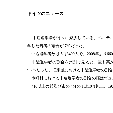
ドイツのニュース
中途退学者が徐々に減少している。ベルテ
学した若者の割合が 7％だった。
中途退学者数は
5万
8400
人で、
2008
年より
660
中途退学者の割合を州別で見ると、最も高
5,7
％だった。旧東独における中途退学者の割合
市町村における中途退学者の割合の幅はヴュ
410
以上の郡及び市の 4分の 1は
10
％以上、
19