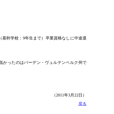
（基幹学校：9年生まで）卒業資格なしに中途退
低かったのはバーデン・ヴュルテンベルク州で
（
20
11
年3
月22
日）
戻る