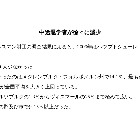
中途退学者が徐々に減少
ルスマン財団の調査結果によると、
2009
年はハウプトシューレ
0
人少なかった。
かったのはメクレンブルク・フォルポメルン州で
14,1
％、最も
が全国平均を大きく上回っている。
ルツブルクの
1,3
％からヴィスマールの
25
％まで極めて広い。
の郡及び市では
15
％以上だった。