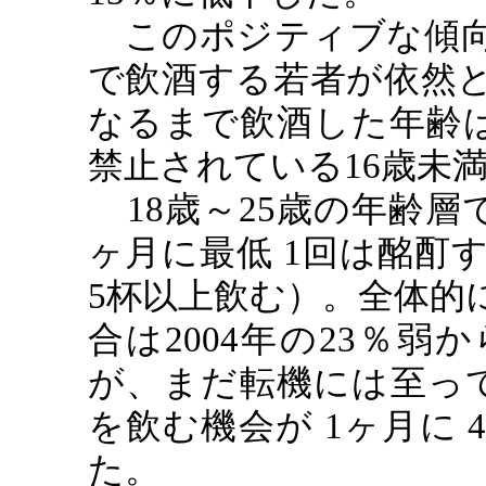
このポジティブな傾
で飲酒する若者が依然
なるまで飲酒した年齢
禁止されている
16
歳未
18
歳～
25
歳の年齢層で
ヶ月に最低 1回は酩酊
5杯以上飲む）。全体的
合は
2004
年の
23
％弱か
が、まだ転機には至っ
を飲む機会が 1ヶ月に
た。