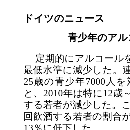
ドイツのニュース
青少年のアル
定期的にアルコール
最低水準に減少した。
25
歳の青少年
7000
人を
と、
2010
年は特に
12
歳
する若者が減少した。こ
回飲酒する若者の割合
13
％に低下した。