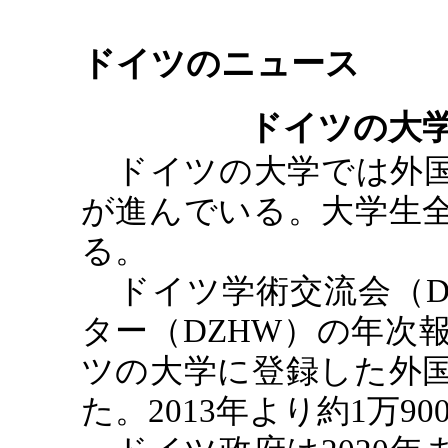
ドイツのニュース
ドイツの大
ドイツの大学では外
が進んでいる。大学生
る。
ドイツ学術交流会（
ター（
DZHW
）の年次
ツの大学に登録した外
た。
2013
年より約
1
万
90