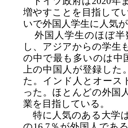
ドイツ政府は
2020
年
増やすことを目指して
いで外国人学生に人気
外国人学生のほぼ半
し、アジアからの学生
の中で最も多いのは中
上の中国人が登録した
た。インド人とオース
った。ほとんどの外国
業を目指している。
特に人気のある大学
の
16,7
％が外国人であ