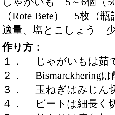
じゃがいも
5～6個（
（Rote Bete） 
適量、塩とこしょう 
作り方：
１．
じゃがいもは茹
２．
Bismarckh
３．
玉ねぎはみじん
４．
ビートは細長く