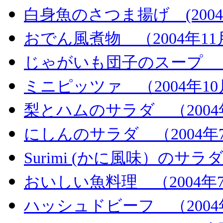
白身魚のさつま揚げ (2004
おでん風煮物 （2004年11
じゃがいも団子のスープ （2
ミニピッツァ （2004年10
梨とハムのサラダ （2004
にしんのサラダ （2004年
Surimi (かに風味）のサラ
おいしい魚料理 （2004年
ハッシュドビーフ （2004