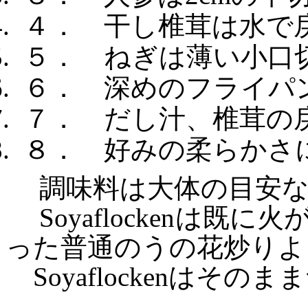
.
４． 干し椎茸は水で
.
５． ねぎは薄い小口
.
６． 深めのフライパ
.
７． だし汁、椎茸の
.
８． 好みの柔らかさ
調味料は大体の目安な
Soyaflocken
は既に火
った普通のうの花炒りよ
Soyaflocken
はそのまま