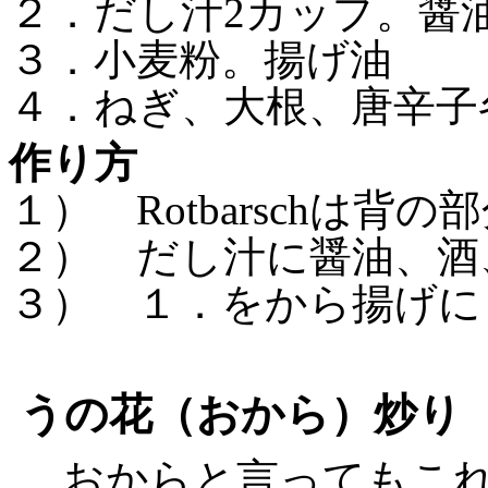
２．
だし汁
2
カップ。醤
３．
小麦粉。揚げ油
４．
ねぎ、大根、唐辛子
作り方
１）
Rotbarsch
は背の部
２） だし汁に醤油、酒
３） １．
をから揚げに
うの花（おから）炒り
おからと言ってもこれ