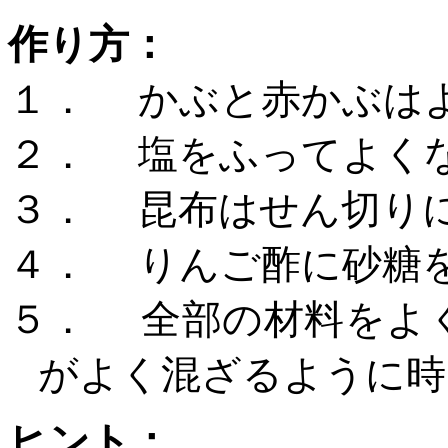
作り方：
１．
かぶと赤かぶは
２．
塩をふってよく
３．
昆布はせん切り
４．
りんご酢に砂糖
５．
全部の材料をよ
がよく混ざるように時
ヒント：