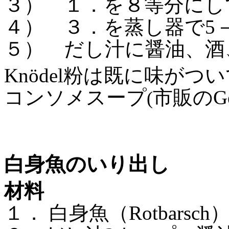
３） １．
を８等分にし
４） ３．
を蒸し器で
5
５） だし汁に醤油、酒
Knödel
粉は既に味がつい
コンソメスープ
市販の
G
(
白身魚のいり出し
材料
１．
白身魚（
Rotbarsch