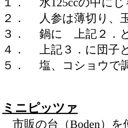
１．
水
125ccの中
２．
人参は薄切り、
３．
鍋に 上記２．
４．
上記３．に団子
５．
塩、コショウで
ミニピッツァ
市販の台（
Boden