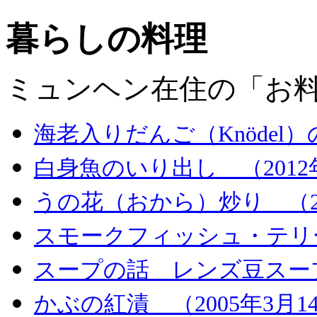
暮らしの料理
ミュンヘン在住の「お
海老入りだんご（
Knödel
）
白身魚のいり出し （2012
うの花（おから）炒り （20
スモークフィッシュ・テリーヌ
スープの話 レンズ豆スープ 
かぶの紅漬 （2005年3月1