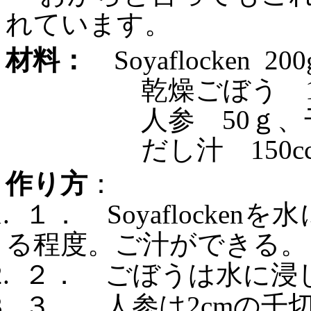
れています。
材料：
Soyaflocken
200
乾燥ごぼう
人参
50
ｇ、
だし汁
150c
作り方
：
.
１． Soyaflocken
を水
る程度。ご汁ができる。
.
２． ごぼうは水に浸
.
３． 人参は
2cm
の千