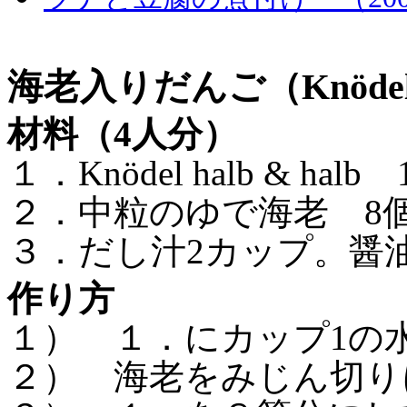
海老入りだんご（
Kn
ö
de
材料（
4
人分）
１．Knödel halb & halb
２．中粒のゆで海老
8
３．だし汁
2
カップ。醤
作り方
１） １．
にカップ
1
の
２） 海老をみじん切り