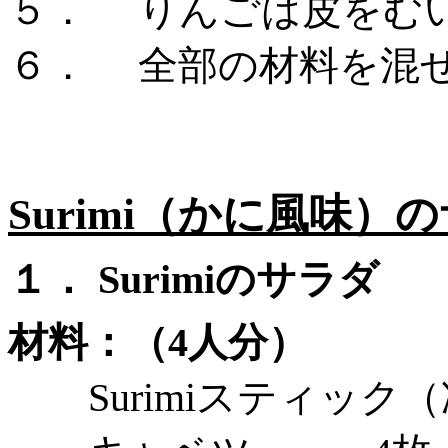
５．
りんごは皮をむ
６．
全部の材料を混
Surimi（かに風味
１．
Surimiの
材料：（
4人分）
Surimiスティ